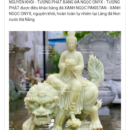
NGUYÊN KHỐI - TƯỢNG PHẬT BẰNG ĐÁ NGỌC ONYX - TƯỢNG
PHẬT được điêu khắc bằng đá XANH NGỌC PAKISTAN - XANH
NGỌC ONYX, nguyên khối, hoàn toàn tự nhiên tại Làng đá Non
nước Đà Nẵng.