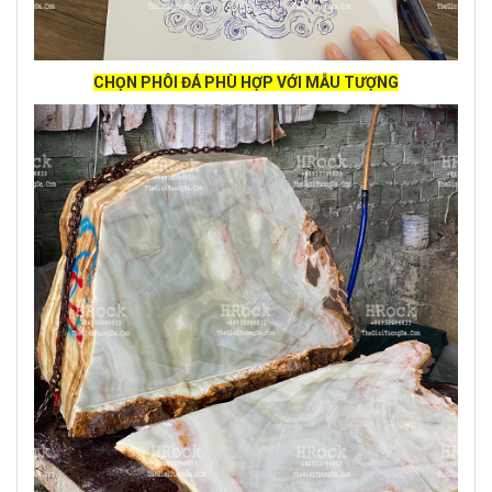
CHỌN PHÔI ĐÁ PHÙ HỢP VỚI MẪU TƯỢNG