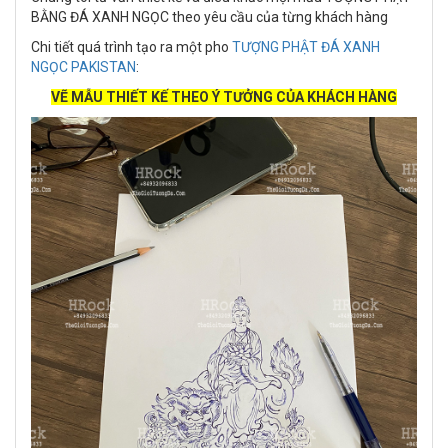
BẰNG ĐÁ XANH NGỌC theo yêu cầu của từng khách hàng
Chi tiết quá trình tạo ra một pho
TƯỢNG PHẬT ĐÁ XANH
NGỌC PAKISTAN
:
VẼ MẪU THIẾT KẾ THEO Ý TƯỞNG CỦA KHÁCH HÀNG