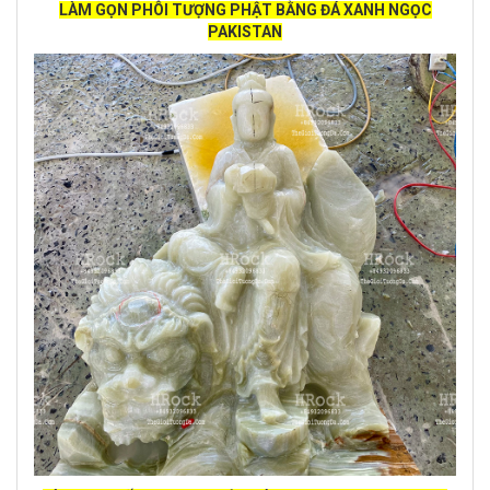
LÀM GỌN PHÔI TƯỢNG PHẬT BẰNG ĐÁ XANH NGỌC
PAKISTAN