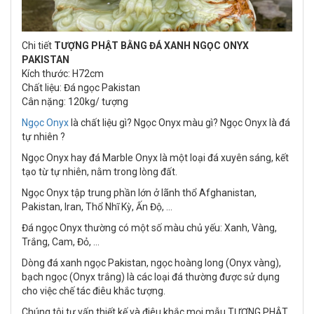
Chi tiết
TƯỢNG PHẬT BẰNG ĐÁ XANH NGỌC ONYX
PAKISTAN
Kích thước: H72cm
Chất liệu: Đá ngọc Pakistan
Cân nặng: 120kg/ tượng
Ngọc Onyx
là chất liệu gì? Ngọc Onyx màu gì? Ngọc Onyx là đá
tự nhiên ?
Ngọc Onyx hay đá Marble Onyx là một loại đá xuyên sáng, kết
tạo từ tự nhiên, nằm trong lòng đất.
Ngọc Onyx tập trung phần lớn ở lãnh thổ Afghanistan,
Pakistan, Iran, Thổ Nhĩ Kỳ, Ấn Độ, ...
Đá ngọc Onyx thường có một số màu chủ yếu: Xanh, Vàng,
Trắng, Cam, Đỏ, ...
Dòng đá xanh ngọc Pakistan, ngọc hoàng long (Onyx vàng),
bạch ngọc (Onyx trắng) là các loại đá thường được sử dụng
cho việc chế tác điêu khắc tượng.
Chúng tôi tư vấn thiết kế và điêu khắc mọi mẫu TƯỢNG PHẬT