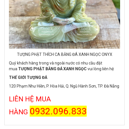
TƯỢNG PHẬT THÍCH CA BẰNG ĐÁ XANH NGỌC ONYX
Quý khách hàng trong và ngoài nước có nhu cầu đặt
mua
TƯỢNG PHẬT BẰNG ĐÁ XANH NGỌC
vui lòng liên hệ
THẾ GIỚI TƯỢNG ĐÁ
120 Phạm Như Hiền, P. Hòa Hải, Q. Ngũ Hành Sơn, TP. Đà Nẵng
LIÊN HỆ MUA
0932.096.833
HÀNG