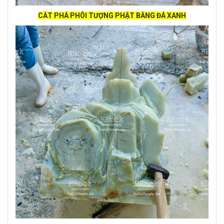
CẮT PHÁ PHÔI TƯỢNG PHẬT BẰNG ĐÁ XANH