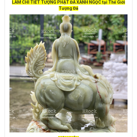
LÀM CHI TIẾT TƯỢNG PHẬT ĐÁ XANH NGỌC tại Thế Giới
Tượng Đá