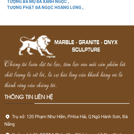
TƯỢNG BÀ MỤ ĐÁ XANH NGỌC ,
TƯỢNG PHẬT ĐÁ NGỌC HOÀNG LONG ,
Chúng tôi luôn đặt trí lực, tâm lực vào mỗi sản phẩm bởi
chất lượng là cốt lõi, là sự hài lòng của khách hàng và là
thành công của chúng tôi.
THÔNG TIN LIÊN HỆ
Trụ sở: 120 Phạm Như Hiền, P.Hòa Hải, Q.Ngũ Hành Sơn, Đà
Nẵng