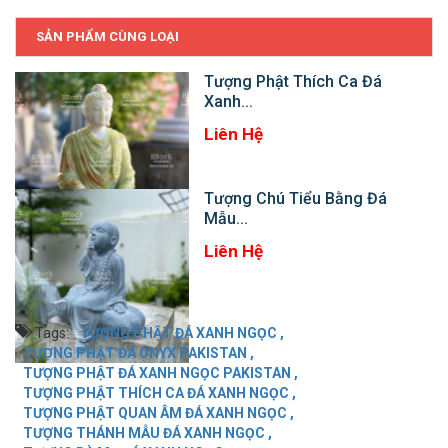
SẢN PHẨM CÙNG LOẠI
Tượng Phật Thích Ca Đá
Xanh...
Liên Hệ
Tượng Chú Tiểu Bằng Đá
Mẫu...
Liên Hệ
Tags:
TƯỢNG PHẬT ĐÁ XANH NGỌC ,
TƯỢNG PHẬT ĐÁ ONYX PAKISTAN ,
TƯỢNG PHẬT ĐÁ XANH NGỌC PAKISTAN ,
TƯỢNG PHẬT THÍCH CA ĐÁ XANH NGỌC ,
TƯỢNG PHẬT QUAN ÂM ĐÁ XANH NGỌC ,
TƯỢNG THÁNH MẪU ĐÁ XANH NGỌC ,