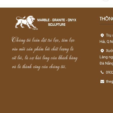
THÔNG
Trụ 
Chúng tôi luôn đặt trí lực, tâm lực
Hải, Q.
vào mỗi sản phẩm bởi chất lượng là
Xưởn
cốt lõi, là sự hài lòng của khách hàng
Làng ng
và là thành công của chúng tôi.
Đà Nẵn
093
the