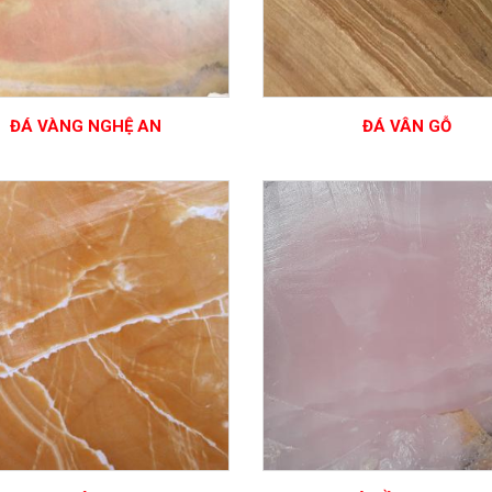
ĐÁ VÀNG NGHỆ AN
ĐÁ VÂN GỖ