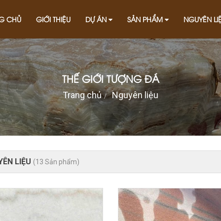
G CHỦ
GIỚI THIỆU
DỰ ÁN
SẢN PHẨM
NGUYÊN LI
THẾ GIỚI TƯỢNG ĐÁ
Trang chủ
Nguyên liệu
YÊN LIỆU
(13 Sản phẩm)