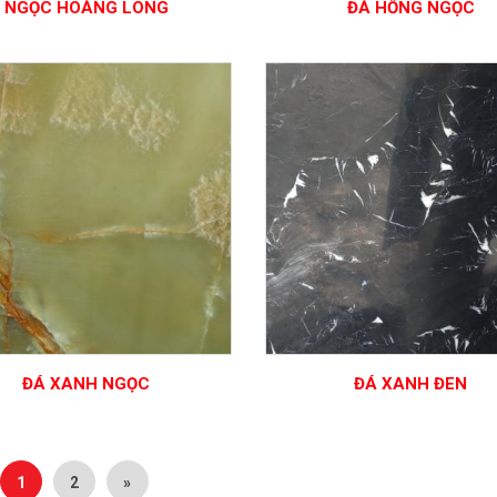
NGỌC HOÀNG LONG
ĐÁ HỒNG NGỌC
ĐÁ XANH NGỌC
ĐÁ XANH ĐEN
1
2
»