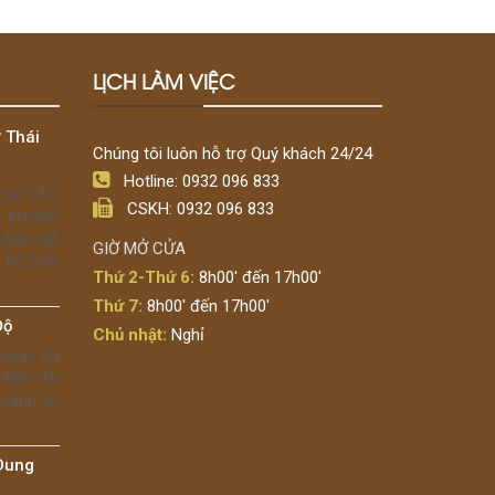
LỊCH LÀM VIỆC
 Thái
Chúng tôi luôn hỗ trợ Quý khách 24/24
Hotline: 0932 096 833
 CHẾ TÁC
CSKH: 0932 096 833
Á XƯỞNG
BẰNG ĐÁ
GIỜ MỞ CỬA
 KẾ SẢN
Thứ 2-Thứ 6:
8h00' đến 17h00'
Thứ 7:
8h00' đến 17h00'
Độ
Chủ nhật:
Nghỉ
 Xanh ẤN
 XANH ẤN
 xanh Ấn
Dung