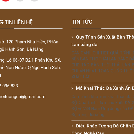
 TIN LIÊN HỆ
TIN TỨC
Quy Trình Sản Xuất Bàn Thờ
sở: 120 Phạm Như Hiền, P.Hòa
Lan bằng đá
Ngũ Hành Sơn, Đà Nẵng
CẬN CẠNH CHI TIẾT QUÁ TRÌNH
NÊN BÀN THỜ THÁI LAN BẰNG Đ
g: Lô 06-07 B2.1 Phân Khu SX,
CHẾ TÁC BÀN THỜ THÁI LAN 
hề Non Nước, Q.Ngũ Hành Sơn,
CHUẨN NHẤT TOÀN QUỐC THIẾT
g
XUẤT LẮP...
2 096 833
Mỏ Khai Thác Đá Xanh Ấn 
gioituongda@gmail.com
Cận cảnh khu mỏ khai thác đá
ĐỘ Quá trình đưa các khối ĐÁ
ĐỘ về Việt Nam Ứng dụng của ĐÁ
Độ trong đời sống
Điêu Khắc Tượng Đá Chân 
Công Nghệ Cao