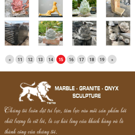
«
11
12
13
14
15
16
17
18
19
»
Chúng tôi luôn đặt trí lực, tâm lực vào mỗi sản phẩm bởi
chất lượng là cốt lõi, là sự hài lòng của khách hàng và là
thành công của chúng tôi.