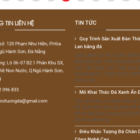
 TIN LIÊN HỆ
TIN TỨC
Quy Trình Sản Xuất Bàn Thờ
sở: 120 Phạm Như Hiền, P.Hòa
Lan bằng đá
Ngũ Hành Sơn, Đà Nẵng
CẬN CẠNH CHI TIẾT QUÁ TRÌNH
NÊN BÀN THỜ THÁI LAN BẰNG Đ
g: Lô 06-07 B2.1 Phân Khu SX,
CHẾ TÁC BÀN THỜ THÁI LAN 
hề Non Nước, Q.Ngũ Hành Sơn,
CHUẨN NHẤT TOÀN QUỐC THIẾT
g
XUẤT LẮP...
2 096 833
Mỏ Khai Thác Đá Xanh Ấn 
gioituongda@gmail.com
Cận cảnh khu mỏ khai thác đá
ĐỘ Quá trình đưa các khối ĐÁ
ĐỘ về Việt Nam Ứng dụng của ĐÁ
Độ trong đời sống
Điêu Khắc Tượng Đá Chân 
Công Nghệ Cao