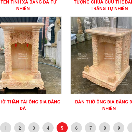
 TÊN TỊNH XÁ BẰNG ĐÁ TỰ
TƯỢNG CHÚA CỨU THẾ BẰ
NHIÊN
TRẮNG TỰ NHIÊN
HỜ THẦN TÀI ÔNG ĐỊA BẰNG
BÀN THỜ ÔNG ĐỊA BẰNG 
ĐÁ
NHIÊN
1
2
3
4
5
6
7
8
9