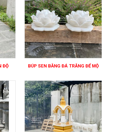
N ĐỘ
BÚP SEN BẰNG ĐÁ TRẮNG ĐỂ MỘ