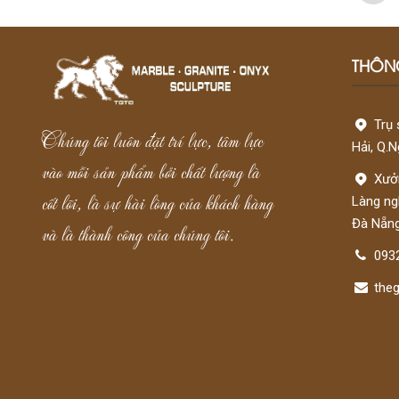
THÔNG
Trụ 
Chúng tôi luôn đặt trí lực, tâm lực
Hải, Q.
vào mỗi sản phẩm bởi chất lượng là
Xưởn
cốt lõi, là sự hài lòng của khách hàng
Làng ng
và là thành công của chúng tôi.
Đà Nẵn
093
the