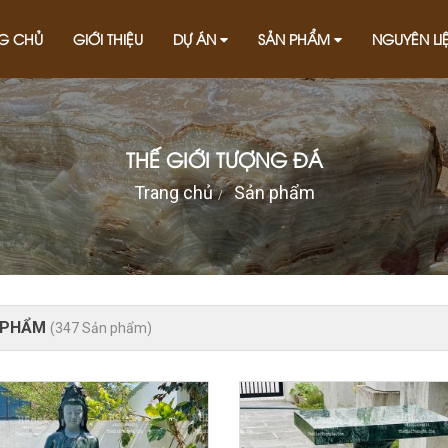
G CHỦ
GIỚI THIỆU
DỰ ÁN
SẢN PHẨM
NGUYÊN LI
THẾ GIỚI TƯỢNG ĐÁ
Trang chủ
Sản phẩm
 PHẨM
(347 Sản phẩm)