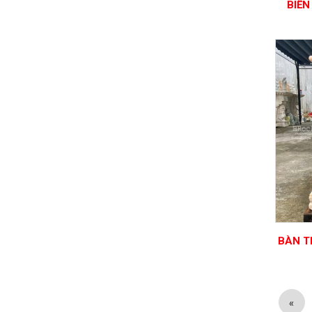
BIỂN
BÀN T
«