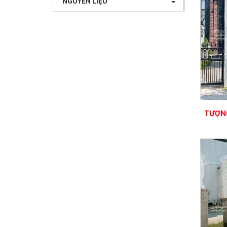
NGUYÊN LIỆU
TƯỢN