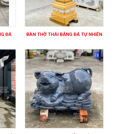
NG ĐÁ
BÀN THỜ THÁI BẰNG ĐÁ TỰ NHIÊN