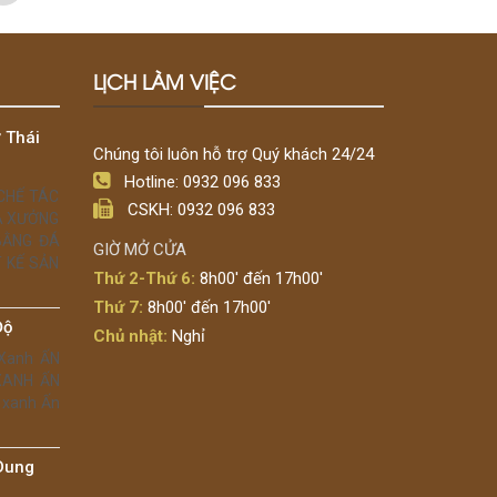
LỊCH LÀM VIỆC
 Thái
Chúng tôi luôn hỗ trợ Quý khách 24/24
Hotline: 0932 096 833
 CHẾ TÁC
CSKH: 0932 096 833
Á XƯỞNG
BẰNG ĐÁ
GIỜ MỞ CỬA
 KẾ SẢN
Thứ 2-Thứ 6:
8h00' đến 17h00'
Thứ 7:
8h00' đến 17h00'
Độ
Chủ nhật:
Nghỉ
 Xanh ẤN
 XANH ẤN
 xanh Ấn
Dung