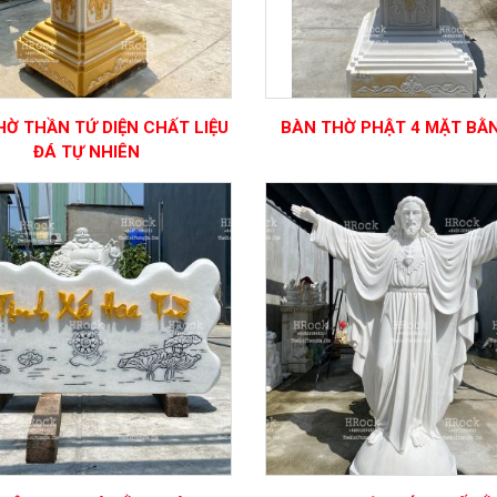
HỜ THẦN TỨ DIỆN CHẤT LIỆU
BÀN THỜ PHẬT 4 MẶT BẰ
ĐÁ TỰ NHIÊN