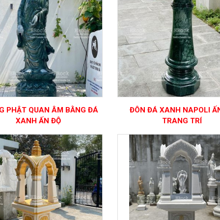
G PHẬT QUAN ÂM BẰNG ĐÁ
ĐÔN ĐÁ XANH NAPOLI Ấ
XANH ẤN ĐỘ
TRANG TRÍ