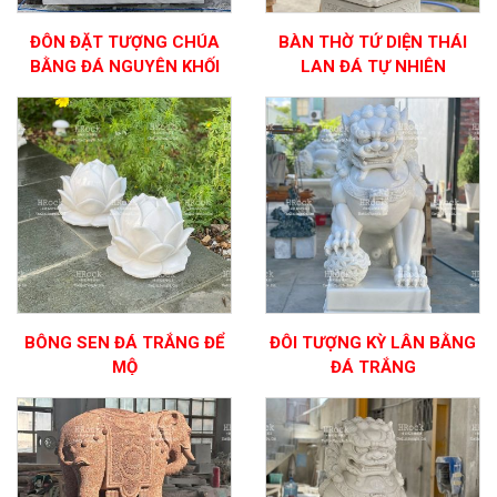
ĐÔN ĐẶT TƯỢNG CHÚA
BÀN THỜ TỨ DIỆN THÁI
BẰNG ĐÁ NGUYÊN KHỐI
LAN ĐÁ TỰ NHIÊN
BÔNG SEN ĐÁ TRẮNG ĐỂ
ĐÔI TƯỢNG KỲ LÂN BẰNG
MỘ
ĐÁ TRẮNG