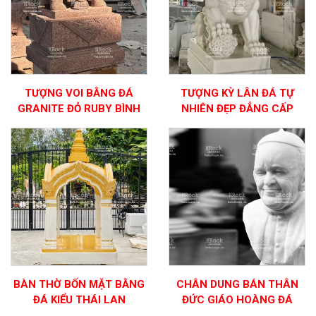
TƯỢNG VOI BẰNG ĐÁ
TƯỢNG KỲ LÂN ĐÁ TỰ
GRANITE ĐỎ RUBY BÌNH
NHIÊN ĐẸP ĐẲNG CẤP
ĐỊNH
BÀN THỜ BỐN MẶT BẰNG
CHÂN DUNG BÁN THÂN
ĐÁ KIỂU THÁI LAN
ĐỨC GIÁO HOÀNG ĐÁ
TRẮNG