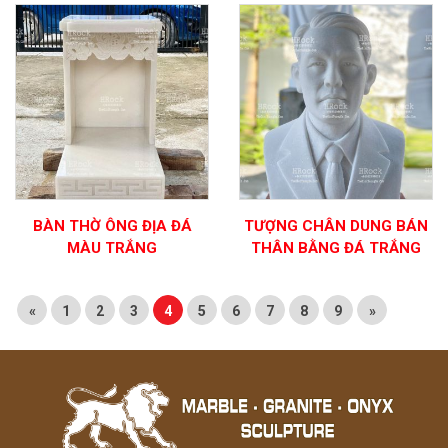
BÀN THỜ ÔNG ĐỊA ĐÁ
TƯỢNG CHÂN DUNG BÁN
MÀU TRẮNG
THÂN BẰNG ĐÁ TRẮNG
«
1
2
3
4
5
6
7
8
9
»