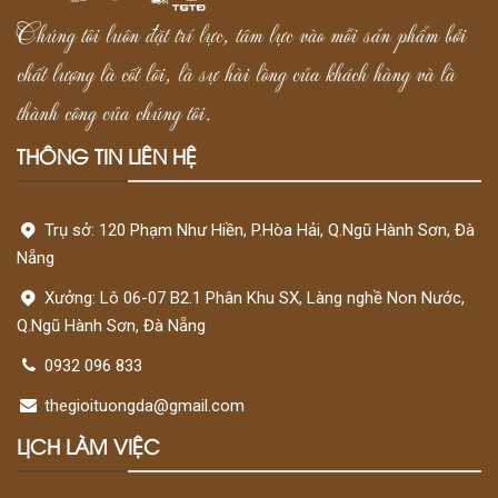
Chúng tôi luôn đặt trí lực, tâm lực vào mỗi sản phẩm bởi
chất lượng là cốt lõi, là sự hài lòng của khách hàng và là
thành công của chúng tôi.
THÔNG TIN LIÊN HỆ
Trụ sở: 120 Phạm Như Hiền, P.Hòa Hải, Q.Ngũ Hành Sơn, Đà
Nẵng
Xưởng: Lô 06-07 B2.1 Phân Khu SX, Làng nghề Non Nước,
Q.Ngũ Hành Sơn, Đà Nẵng
0932 096 833
thegioituongda@gmail.com
LỊCH LÀM VIỆC