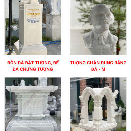
ĐÔN ĐÁ ĐẶT TƯỢNG, ĐẾ
TƯỢNG CHÂN DUNG BẰNG
ĐÁ CHƯNG TƯỢNG
ĐÁ - M