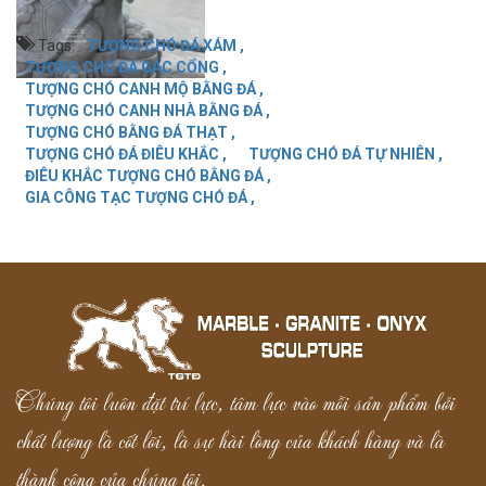
Tags:
TƯỢNG CHÓ ĐÁ XÁM ,
TƯỢNG CHÓ ĐÁ GÁC CỔNG ,
TƯỢNG CHÓ CANH MỘ BẰNG ĐÁ ,
TƯỢNG CHÓ CANH NHÀ BẰNG ĐÁ ,
TƯỢNG CHÓ BẰNG ĐÁ THẠT ,
TƯỢNG CHÓ ĐÁ ĐIÊU KHẮC ,
TƯỢNG CHÓ ĐÁ TỰ NHIÊN ,
ĐIÊU KHẮC TƯỢNG CHÓ BẰNG ĐÁ ,
GIA CÔNG TẠC TƯỢNG CHÓ ĐÁ ,
Chúng tôi luôn đặt trí lực, tâm lực vào mỗi sản phẩm bởi
chất lượng là cốt lõi, là sự hài lòng của khách hàng và là
thành công của chúng tôi.