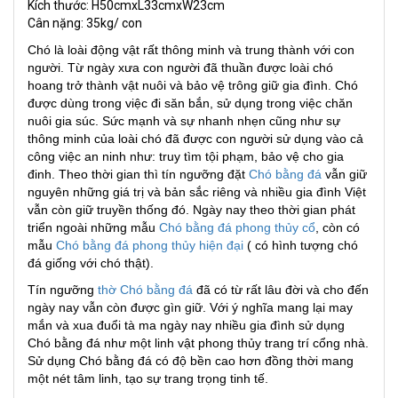
Kích thước: H50cmxL33cmxW23cm
Cân nặng: 35kg/ con
Chó là loài động vật rất thông minh và trung thành với con
người. Từ ngày xưa con người đã thuần được loài chó
hoang trở thành vật nuôi và bảo vệ trông giữ gia đình. Chó
được dùng trong việc đi săn bắn, sử dụng trong việc chăn
nuôi gia súc. Sức mạnh và sự nhanh nhẹn cũng như sự
thông minh của loài chó đã được con người sử dụng vào cả
công việc an ninh như: truy tìm tội phạm, bảo vệ cho gia
đinh. Theo thời gian thì tín ngưỡng đặt
Chó bằng đá
vẫn giữ
nguyên những giá trị và bản sắc riêng và nhiều gia đình Việt
vẫn còn giữ truyền thống đó. Ngày nay theo thời gian phát
triển ngoài những mẫu
Chó bằng đá phong thủy cổ
, còn có
mẫu
Chó bằng đá phong thủy hiện đại
( có hình tượng chó
đá giống với chó thật).
Tín ngưỡng
thờ Chó bằng đá
đã có từ rất lâu đời và cho đến
ngày nay vẫn còn được gìn giữ. Với ý nghĩa mang lại may
mắn và xua đuổi tà ma ngày nay nhiều gia đình sử dụng
Chó bằng đá như một linh vật phong thủy trang trí cổng nhà.
Sử dụng Chó bằng đá có độ bền cao hơn đồng thời mang
một nét tâm linh, tạo sự trang trọng tinh tế.