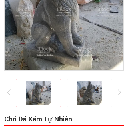
prev
ne
Chó Đá Xám Tự Nhiên