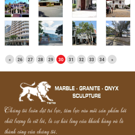
«
26
27
28
29
30
31
32
33
34
»
Chúng tôi luôn đặt trí lực, tâm lực vào mỗi sản phẩm bởi
chất lượng là cốt lõi, là sự hài lòng của khách hàng và là
thành công của chúng tôi.