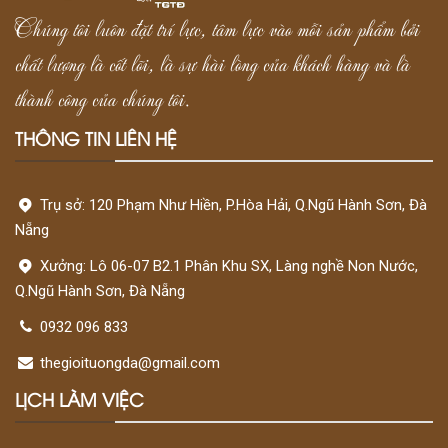
Chúng tôi luôn đặt trí lực, tâm lực vào mỗi sản phẩm bởi
chất lượng là cốt lõi, là sự hài lòng của khách hàng và là
thành công của chúng tôi.
THÔNG TIN LIÊN HỆ
Trụ sở: 120 Phạm Như Hiền, P.Hòa Hải, Q.Ngũ Hành Sơn, Đà
Nẵng
Xưởng: Lô 06-07 B2.1 Phân Khu SX, Làng nghề Non Nước,
Q.Ngũ Hành Sơn, Đà Nẵng
0932 096 833
thegioituongda@gmail.com
LỊCH LÀM VIỆC