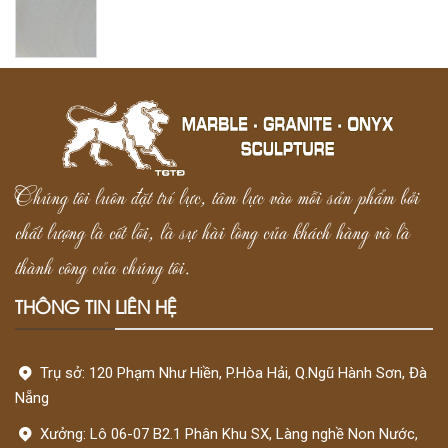
Chúng tôi luôn đặt trí lực, tâm lực vào mỗi sản phẩm bởi
chất lượng là cốt lõi, là sự hài lòng của khách hàng và là
thành công của chúng tôi.
THÔNG TIN LIÊN HỆ
Trụ sở: 120 Phạm Như Hiền, P.Hòa Hải, Q.Ngũ Hành Sơn, Đà
Nẵng
Xưởng: Lô 06-07 B2.1 Phân Khu SX, Làng nghề Non Nước,